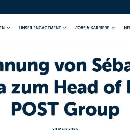
Ernennung von Sébastien Genesca zum Head of DEEP by POST 
EN
UNSER ENGAGEMENT
JOBS & KARRIERE
NE
nnung von Séba
a zum Head of 
POST Group
20 März 2026