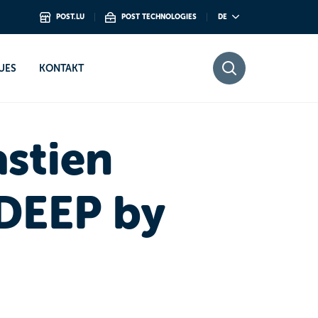
POST.LU
POST TECHNOLOGIES
DE
Group
UES
KONTAKT
stien
DEEP by