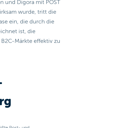
on und Digora mit POST
rksam wurde, tritt die
se ein, die durch die
chnet ist, die
B2C-Märkte effektiv zu
T
rg
ößte Post- und