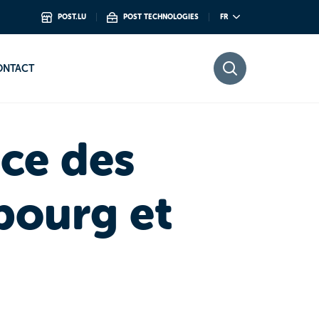
POST.LU
POST TECHNOLOGIES
FR
ONTACT
ice des
bourg et