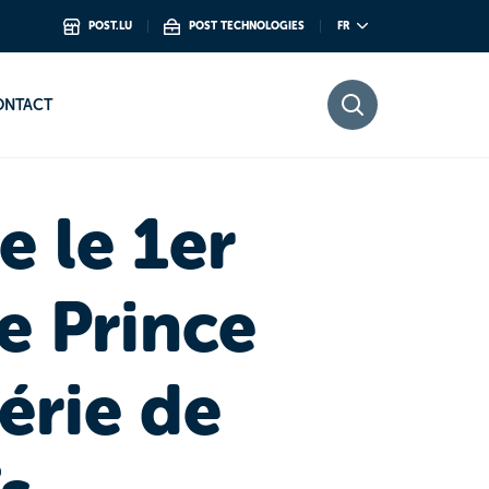
POST.LU
POST TECHNOLOGIES
FR
imbres exclusifs
ONTACT
 le 1er
le Prince
érie de