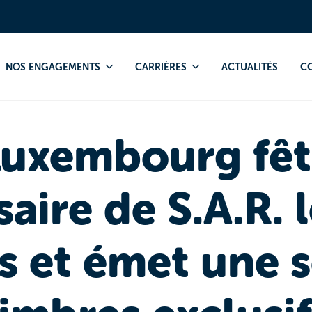
 1er anniversaire de S.A.R. le Prince Charles et émet une série de t
NOS ENGAGEMENTS
CARRIÈRES
ACTUALITÉS
C
uxembourg fête
aire de S.A.R. 
s et émet une s