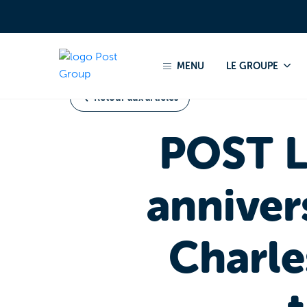
Accueil
Actualités 2021
POST Luxembourg fête le
MENU
LE GROUPE
Retour aux articles
POST L
annivers
Charle