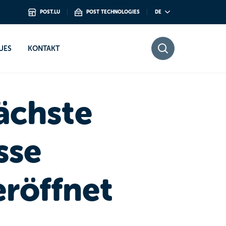
POST.LU
POST TECHNOLOGIES
DE
p“ eröffnet
UES
KONTAKT
ächste
sse
röffnet