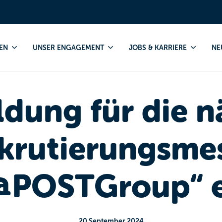
Anmeldung für die nächste Rekrutierungsmesse „JOBS@POSTGrou
EN
UNSER ENGAGEMENT
JOBS & KARRIERE
NE
dung für die n
krutierungsme
POSTGroup“ e
20 September 2024